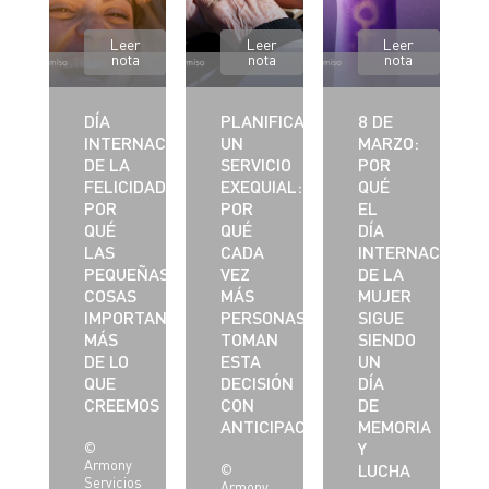
Leer
Leer
Leer
nota
nota
nota
DÍA
PLANIFICAR
8 DE
INTERNACIONAL
UN
MARZO:
DE LA
SERVICIO
POR
FELICIDAD:
EXEQUIAL:
QUÉ
POR
POR
EL
QUÉ
QUÉ
DÍA
LAS
CADA
INTERNACIONAL
PEQUEÑAS
VEZ
DE LA
COSAS
MÁS
MUJER
IMPORTAN
PERSONAS
SIGUE
MÁS
TOMAN
SIENDO
DE LO
ESTA
UN
QUE
DECISIÓN
DÍA
CREEMOS
CON
DE
ANTICIPACIÓN
MEMORIA
Y
©
Armony
LUCHA
©
Servicios
Armony